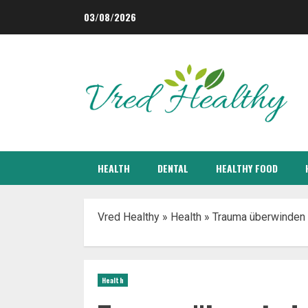
Skip
03/08/2026
to
content
HEALTH
DENTAL
HEALTHY FOOD
Vred Healthy
»
Health
»
Trauma überwinden 
Health