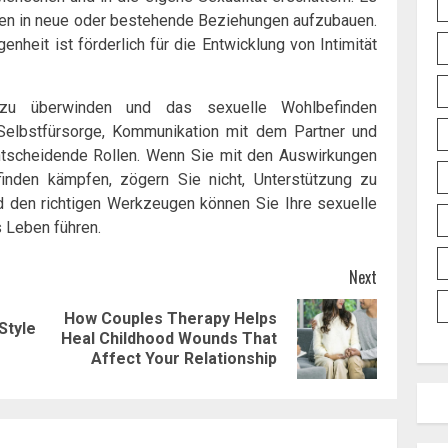
auen in neue oder bestehende Beziehungen aufzubauen.
nheit ist förderlich für die Entwicklung von Intimität
 zu überwinden und das sexuelle Wohlbefinden
, Selbstfürsorge, Kommunikation mit dem Partner und
ntscheidende Rollen. Wenn Sie mit den Auswirkungen
inden kämpfen, zögern Sie nicht, Unterstützung zu
nd den richtigen Werkzeugen können Sie Ihre sexuelle
s Leben führen.
Next
How Couples Therapy Helps
Style
Previous
Next
Heal Childhood Wounds That
post:
post:
Affect Your Relationship